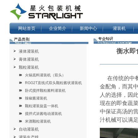
网站首页
企业简介
新闻中心
灌装机
衡水即
液体灌装机
膏体灌装机
颗粒灌装机
火锅底料灌装机（双头）
在传统的中
RGG2T直线式双头颗粒酱状灌装机
金配角，而其
卧式搅拌颗粒酱料灌装机
人的选择，因
辣椒酱灌装机
现在的即食蔬
颗粒灌装旋盖一体机
中保证高汤的
搅拌式浓酱电动灌装机
汁机械可以满
米酒颗粒灌装机
自动灌装机
灌装生产线