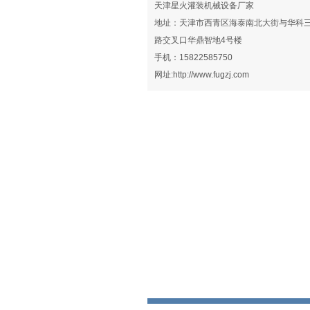
天津星火灌装机械设备厂家
地址：天津市西青区海泰南北大街与华科
路交叉口华鼎智地4号楼
手机：15822585750
网址:
http://www.fugzj.com