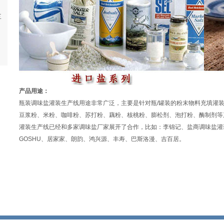
三
产品用途：
瓶装调味盐灌装生产线用途非常广泛，主要是针对瓶/罐装的粉末物料充填灌
豆浆粉、米粉、咖啡粉、苏打粉、藕粉、核桃粉、膨松剂、泡打粉、酶制剂等
灌装生产线已经和多家调味盐厂家展开了合作，比如：李锦记、盐商调味盐灌
GOSHU、居家家、朗韵、鸿兴源、丰寿、巴斯洛漫、吉百居。