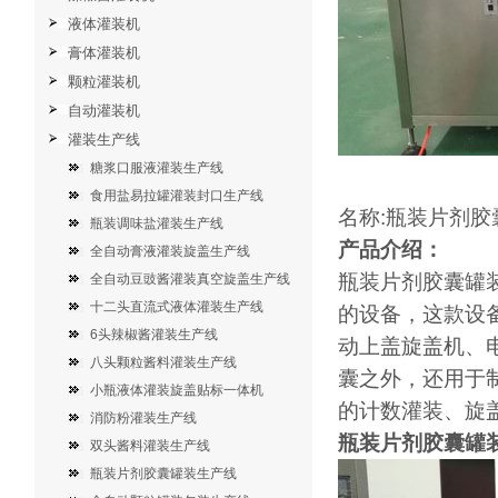
液体灌装机
膏体灌装机
颗粒灌装机
自动灌装机
灌装生产线
糖浆口服液灌装生产线
食用盐易拉罐灌装封口生产线
名称:瓶装片剂胶
瓶装调味盐灌装生产线
产品介绍：
全自动膏液灌装旋盖生产线
瓶装片剂胶囊罐
全自动豆豉酱灌装真空旋盖生产线
十二头直流式液体灌装生产线
的设备，这款设
6头辣椒酱灌装生产线
动上盖旋盖机、
八头颗粒酱料灌装生产线
囊之外，还用于
小瓶液体灌装旋盖贴标一体机
的计数灌装、旋
消防粉灌装生产线
瓶装片剂胶囊罐
双头酱料灌装生产线
瓶装片剂胶囊罐装生产线