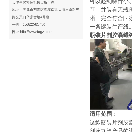
可以起到噪音小
天津星火灌装机械设备厂家
节，并装有无瓶
地址：天津市西青区海泰南北大街与华科三
路交叉口华鼎智地4号楼
晰，完全符合国
手机：15822585750
一条罐装生产线
网址:
http://www.fugzj.com
瓶装片剂胶囊罐
适用范围：
这款瓶装片剂胶
剂药丸等产品的